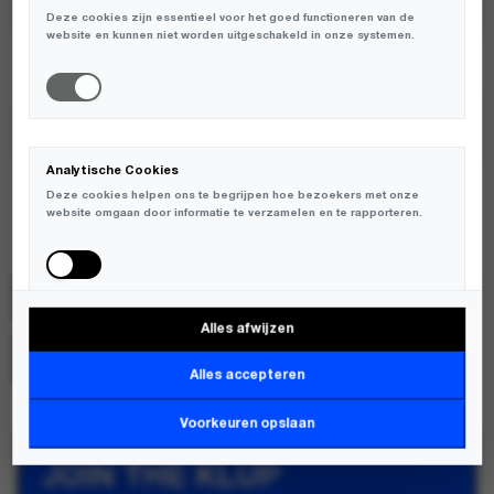
Deze cookies zijn essentieel voor het goed functioneren van de
website en kunnen niet worden uitgeschakeld in onze systemen.
TOEVOEGEN AAN WINKELWAGEN
Analytische Cookies
ENKELE MATEN BEPERKT OP VOORRAAD
Deze cookies helpen ons te begrijpen hoe bezoekers met onze
website omgaan door informatie te verzamelen en te rapporteren.
Bram's Fruit
SKU:
1264
Alles afwijzen
Marketing Cookies
MERK:
BRAM'S FRUIT
Deze cookies worden gebruikt om bezoekers over verschillende
Alles accepteren
websites te volgen en informatie te verzamelen om relevante
advertenties weer te geven.
Voorkeuren opslaan
JOIN THE KLUP