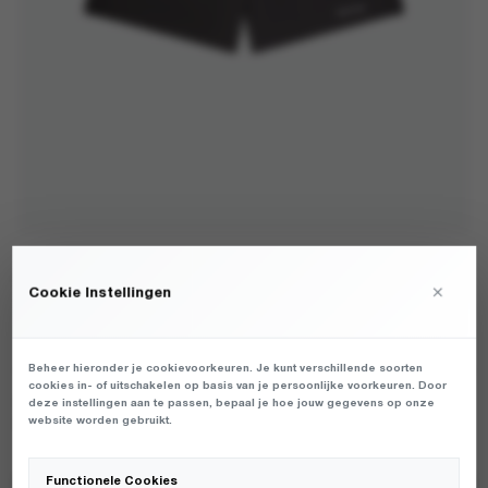
BRAM'S FRUIT - LOGO SHORTS CHARCOAL -
×
Cookie Instellingen
SHORTS - HEREN
€
80,00
Beheer hieronder je cookievoorkeuren. Je kunt verschillende soorten
cookies in- of uitschakelen op basis van je persoonlijke voorkeuren. Door
HEREN SHORT VAN HET MERK BRAM'S FRUIT IN DE KLEUR GRIJS.
deze instellingen aan te passen, bepaal je hoe jouw gegevens op onze
website worden gebruikt.
PRODUCTGEGEVENS: 1264 - LOGO SHORTS - CHARCOAL
Functionele Cookies