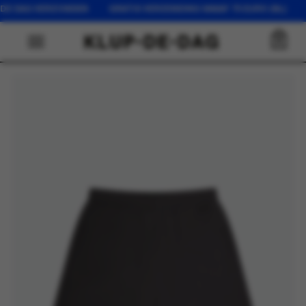
FDE DAG VERZONDEN GRATIS VERZENDING VANAF 75 EURO (NL) O
0