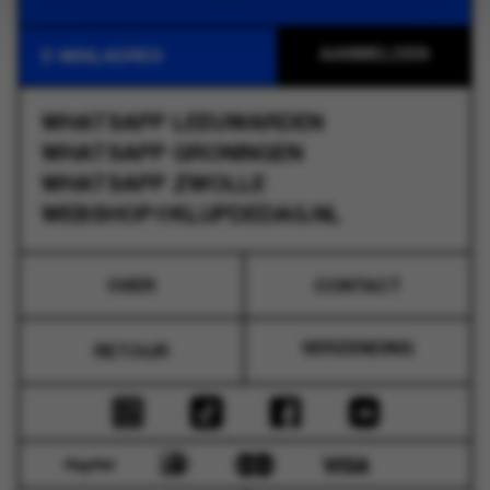
WHATSAPP
LEEUWARDEN
WHATSAPP
GRONINGEN
WHATSAPP
ZWOLLE
WEBSHOP@KLUPDEDAG.NL
OVER
CONTACT
VERZENDING
RETOUR