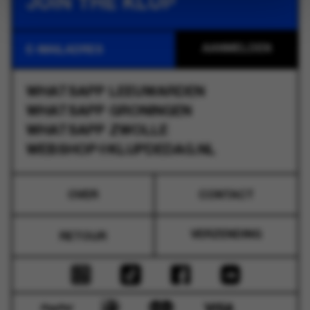
JOIN THE KLUP
WHATSAPP
LEEUWARDEN
WHATSAPP
GRONINGEN
WHATSAPP
ZWOLLE
WEBSHOP@KLUPDEDAG.NL
OVER
CONTACT
VERZENDING
RETOUR