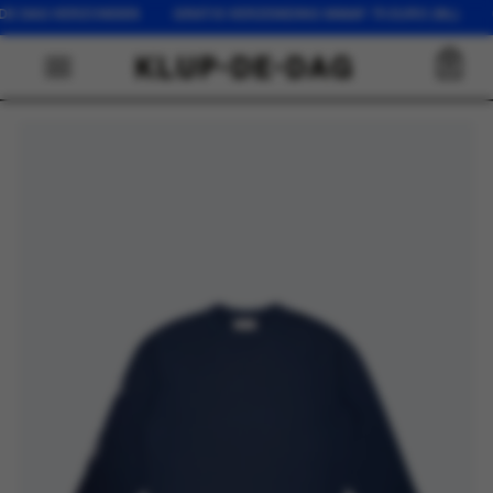
FDE DAG VERZONDEN GRATIS VERZENDING VANAF 75 EURO (NL) O
0