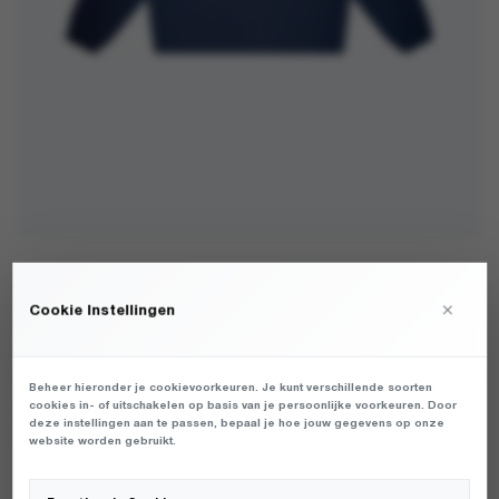
BRAM'S FRUIT - SCRIPT LOGO LONGSLEEVE NAVY -
T-SHIRTS - HEREN
×
Cookie Instellingen
€
110,00
Beheer hieronder je cookievoorkeuren. Je kunt verschillende soorten
cookies in- of uitschakelen op basis van je persoonlijke voorkeuren. Door
HEREN T-SHIRT VAN HET MERK BRAM'S FRUIT IN DE KLEUR
deze instellingen aan te passen, bepaal je hoe jouw gegevens op onze
BLAUW. PRODUCTGEGEVENS: 1192 - SCRIPT LOGO LONGSLEEVE
website worden gebruikt.
- NAVY