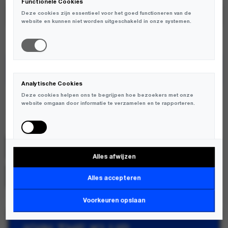
Functionele Cookies
Deze cookies zijn essentieel voor het goed functioneren van de
website en kunnen niet worden uitgeschakeld in onze systemen.
TOEVOEGEN AAN WINKELWAGEN
Analytische Cookies
ENKELE MATEN BEPERKT OP VOORRAAD
Deze cookies helpen ons te begrijpen hoe bezoekers met onze
website omgaan door informatie te verzamelen en te rapporteren.
Bram's Fruit
SKU:
1192
Alles afwijzen
Marketing Cookies
MERK:
BRAM'S FRUIT
Deze cookies worden gebruikt om bezoekers over verschillende
Alles accepteren
websites te volgen en informatie te verzamelen om relevante
advertenties weer te geven.
Voorkeuren opslaan