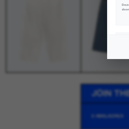
Deze
door
Mar
Deze
volg
JOIN TH