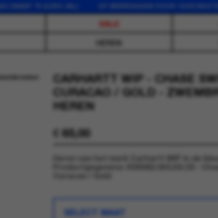
NAF 75 EURO (NL) OP WERKDAGEN VOOR 16:00 BESTELD,
SALE
HEREN
CARHARTT WIP - CHASE S
CURACAO / GOLD - ZWEMB
HEREN
€
65,00
Heren van het merk Carhartt WIP in de kle
Productgegevens: I035062.3S5.XX.03 - Cha
Curacao / Gold