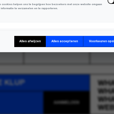
 cookies helpen ons te begrijpen hoe bezoekers met onze website omgaan
 informatie te verzamelen en te rapporteren.
keting Cookies
Alles afwijzen
Alles accepteren
Voorkeuren ops
 cookies worden gebruikt om bezoekers over verschillende websites te
en en informatie te verzamelen om relevante advertenties weer te geven.
E KLUP
WH
WH
WH
WEB