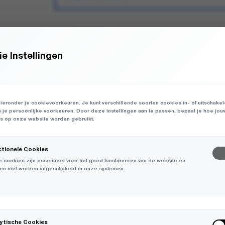
TOEVOEGEN AAN WINKEL
e Instellingen
ENKELE MATEN BEPERKT OP VOORRAAD
ieronder je cookievoorkeuren. Je kunt verschillende soorten cookies in- of uitschake
n je persoonlijke voorkeuren. Door deze instellingen aan te passen, bepaal je hoe jou
 op onze website worden gebruikt.
ctionele Cookies
 cookies zijn essentieel voor het goed functioneren van de website en
en niet worden uitgeschakeld in onze systemen.
lytische Cookies