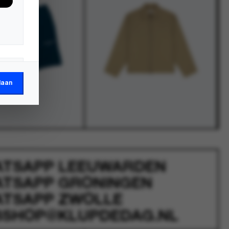
laan
ATSAPP
LEEUWARDEN
ATSAPP
GRONINGEN
ATSAPP
ZWOLLE
SHOP@KLUPDEDAG.NL