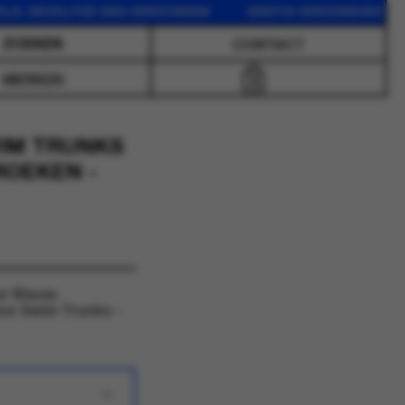
 DEZELFDE DAG VERZONDEN GRATIS VERZENDING VANAF 7
CONTACT
MERKEN
0
WIM TRUNKS
ROEKEN -
ur Blauw.
se Swim Trunks -