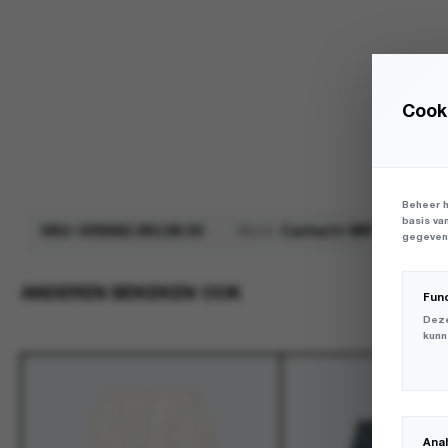
Cooki
Beheer h
basis va
SKU:
I035062.3S5.XX.03
Merk:
Carhartt WIP
gegevens
ANDEREN BEKEKEN OOK
Fun
Deze
kunn
Ana