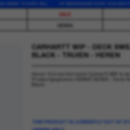
AF 75 EURO (NL) OP WERKDAGEN VOOR 16:00 BESTELD, 
SALE
HEREN
CARHARTT WIP - DECK SWE
BLACK - TRUIEN - HEREN
Heren Trui van het merk Carhartt WIP in de
Productgegevens: I036847.0D3XX - Deck S
Black
THIS PRODUCT IS CURRENTLY OUT OF S