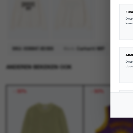
Fun
Deze
kunn
SKU:
I036847.0D3XX
Merk:
Carhartt WIP
Ana
Deze
ANDEREN BEKEKEN OOK
door
-
30%
-
50%
Mar
Deze
volg