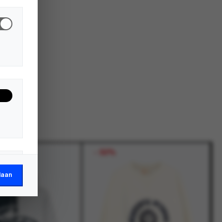
-
50%
laan