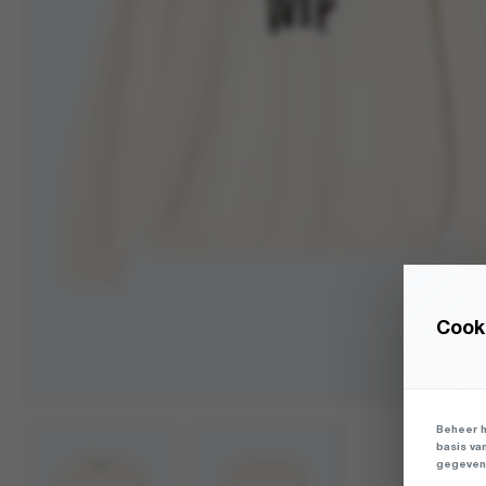
Cooki
Beheer h
basis va
gegevens