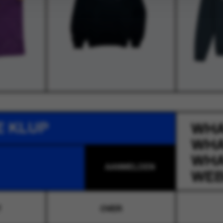
E KLUP
WH
WH
WH
WEB
T
OVER