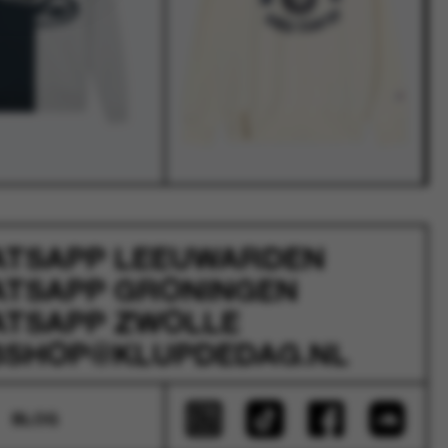
ATSAPP
LEEUWARDEN
ATSAPP
GRONINGEN
ATSAPP
ZWOLLE
SHOP@KLUPDEDAG.NL
BLOG