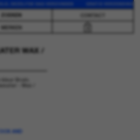
DEZELFDE DAG VERZONDEN GRATIS VERZENDING VANAF 75
CONTACT
MERKEN
0
ATER WAX /
 kleur Bruin.
weater - Wax /
TOCK AND