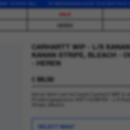
75 EURO (NL) OP WERKDAGEN VOOR 16:00 BESTELD, DEZ
SALE
HEREN
CARHARTT WIP - L/S KANAN
KANAN STRIPE, BLEACH -
- HEREN
€
89,00
Heren Shirt van het merk Carhartt WIP in d
Productgegevens: I037119.3VFXX - L/S Kan
Stripe, Bleach