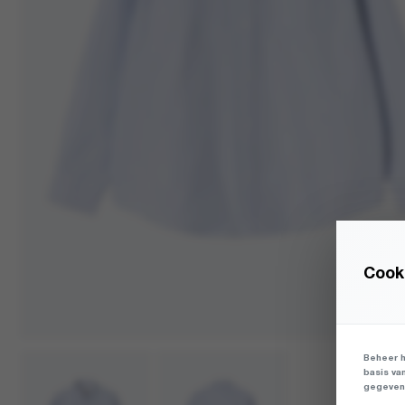
Cooki
Beheer h
basis va
gegevens