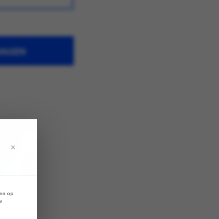
WAGEN
×
len op
w