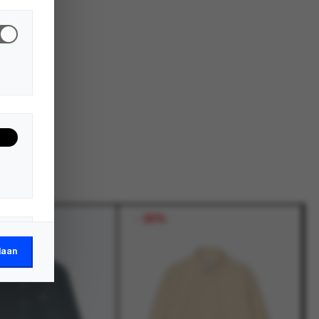
-
30%
laan