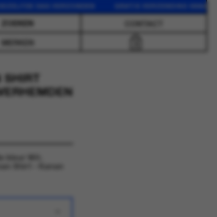
ELFDE DAG VERZONDEN GRATIS VERZENDING VANAF 75 EU
CONTACT
MERKEN
0
 SHIRT
 OVERHEMDEN
e kleur Wit.
an Shirt - Kanan