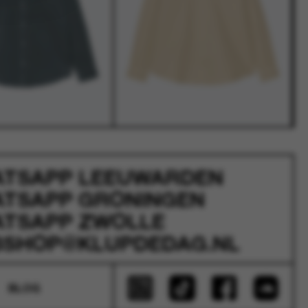
ATSAPP
LEEUWARDEN
ATSAPP
GRONINGEN
ATSAPP
ZWOLLE
SHOP@KLUPDEDAG.NL
BLOG