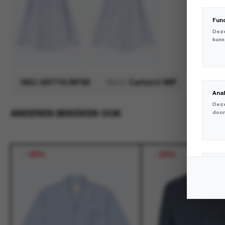
Fun
Deze
kunn
SKU:
I037119.3VFXX
Merk:
Carhartt WIP
Ana
Deze
ANDEREN BEKEKEN OOK
door
-
30%
-
30%
Mar
Deze
volg