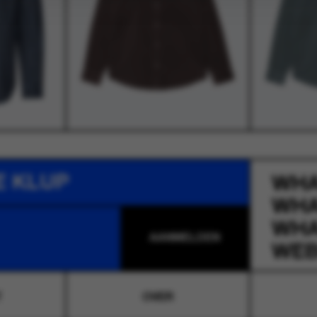
E KLUP
WH
WH
WH
WEB
T
OVER