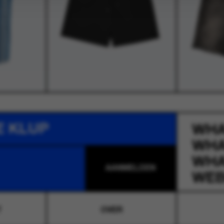
E KLUP
WH
WH
WH
WEB
T
OVER