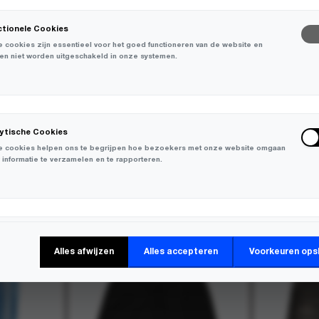
ctionele Cookies
 cookies zijn essentieel voor het goed functioneren van de website en
en niet worden uitgeschakeld in onze systemen.
lytische Cookies
 cookies helpen ons te begrijpen hoe bezoekers met onze website omgaan
 informatie te verzamelen en te rapporteren.
-
30%
-
50%
keting Cookies
Alles afwijzen
Alles accepteren
Voorkeuren ops
 cookies worden gebruikt om bezoekers over verschillende websites te
en en informatie te verzamelen om relevante advertenties weer te geven.