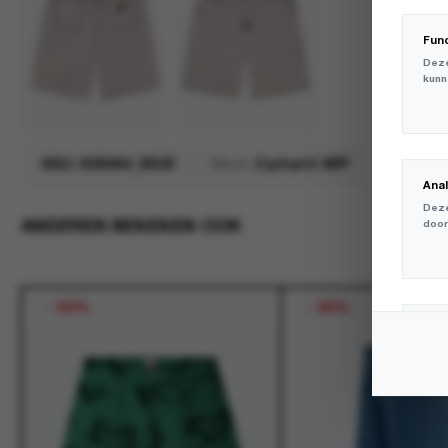
Fun
Deze
kunn
SKU:
I036494_3IS5F
Merk:
Carhartt WIP
Ana
Deze
ANDEREN BEKEKEN OOK
door
-
50%
-
30%
Mar
Deze
volg