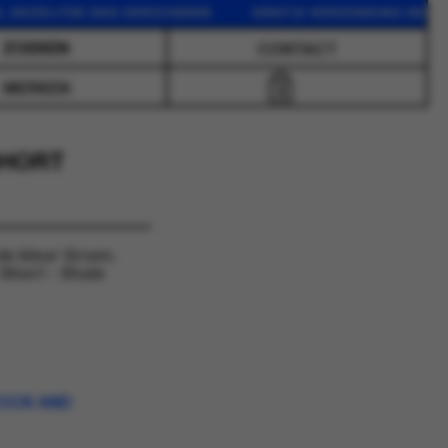
ELFDE DAG VERZONDEN GRATIS VERZENDING VANAF 75 E
CONTACT
MERKEN
0
SHORT
de kleur Groen.
Short - Shale
TOCK AND