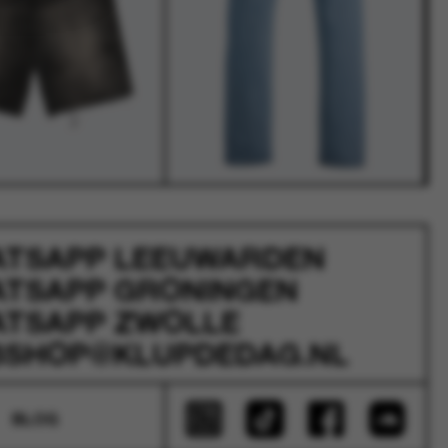
ATSAPP
LEEUWARDEN
ATSAPP
GRONINGEN
ATSAPP
ZWOLLE
SHOP@KLUPDEDAG.NL
BLOG