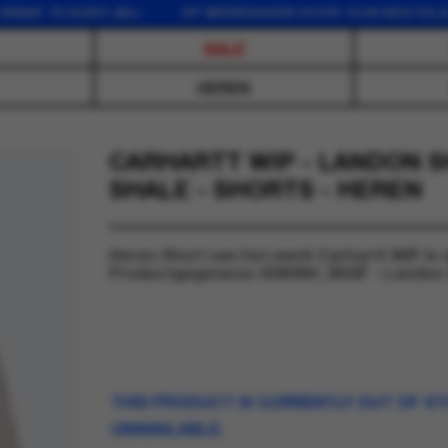
75 EURO (NL) OP WERKDAGEN VOOR 16:00 BESTELD, DEZ
SALE
HEREN
CARHARTT WIP - LANDON 
SHALE - SHORTS - HEREN
Heren Short van het merk Carhartt WIP in 
Productgegevens: I036494_3IS5F - Landon 
THIS PRODUCT IS CURRENTLY OUT OF S
UNAVAILABLE.