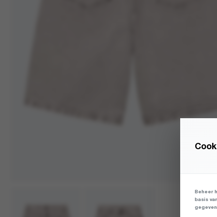
Cooki
Beheer h
basis va
gegevens