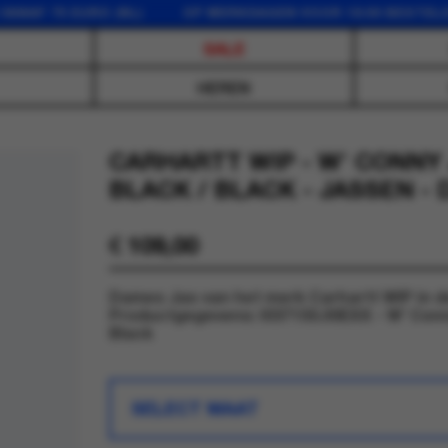
 75 EURO (NL) OP WERKDAGEN VOOR 16:00 BESTELD, DE
SALE
HEREN
CARHARTT WIP - W' CONNY
BLACK / BLACK - JASSEN -
€
109,00
Dames Jas van het merk Carhartt WIP in de
Productgegevens: I037155.00EXX - W' Conny
Black