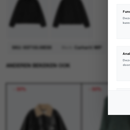
Fun
Deze
kunn
SKU:
I037155.00EXX
Merk:
Carhartt WIP
Ana
Deze
ANDEREN BEKEKEN OOK
door
-
30%
-
50%
Mar
Deze
volg