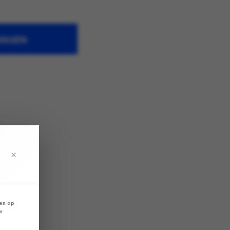
WAGEN
×
len op
w