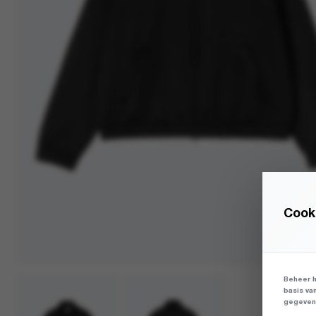
Cooki
Beheer h
basis va
gegevens