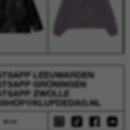
ATSAPP
LEEUWARDEN
ATSAPP
GRONINGEN
ATSAPP
ZWOLLE
SHOP@KLUPDEDAG.NL
BLOG