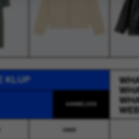
E KLUP
WH
WH
WH
WEB
T
OVER