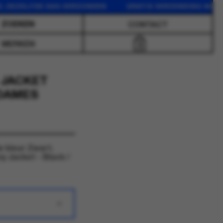
ZELFDE DAG VERZONDEN GRATIS VERZENDING VANAF 75 E
CONTACT
MERKEN
0
 JACKET
 DAMES
 kleur Zwart.
 Jacket - Black /