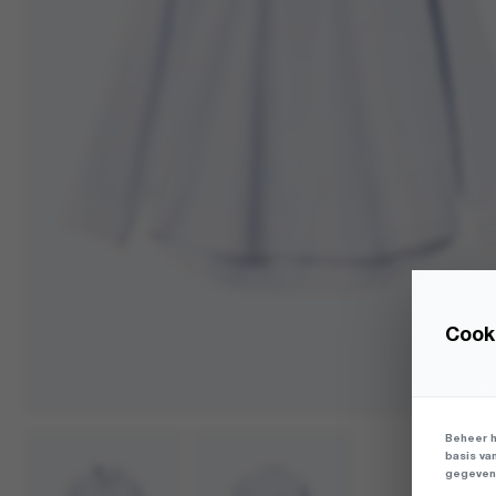
Cooki
Beheer h
basis va
gegevens