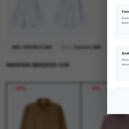
Fun
Deze
kunn
SKU:
I036796.3T4XX
Merk:
Carhartt WIP
Ana
Deze
ANDEREN BEKEKEN OOK
door
-
30%
-
30%
Mar
Deze
volg