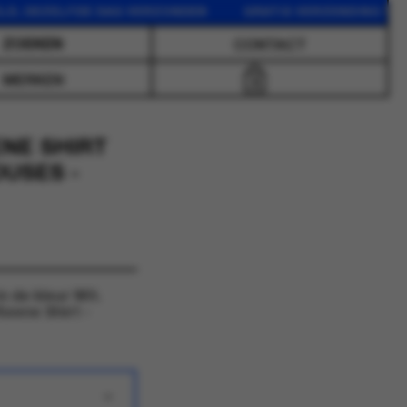
DEZELFDE DAG VERZONDEN GRATIS VERZENDING VANAF 75
CONTACT
MERKEN
0
ENE SHIRT
OUSES -
 de kleur Wit.
eene Shirt -