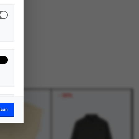
-
30%
laan