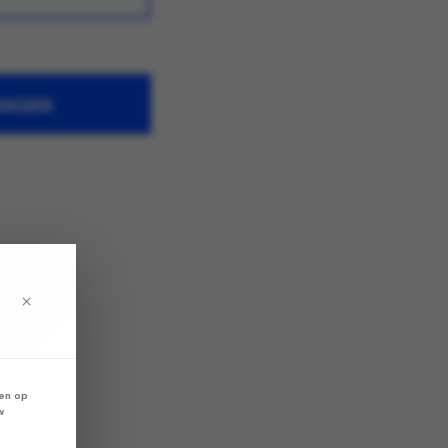
WAGEN
×
len op
w