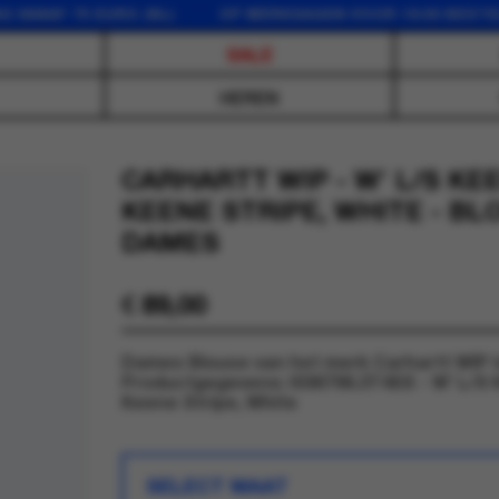
F 75 EURO (NL) OP WERKDAGEN VOOR 16:00 BESTELD, 
SALE
HEREN
CARHARTT WIP - W' L/S KE
KEENE STRIPE, WHITE - BL
DAMES
€
89,00
Dames Blouse van het merk Carhartt WIP in
Productgegevens: I036796.3T4XX - W' L/S K
Keene Stripe, White