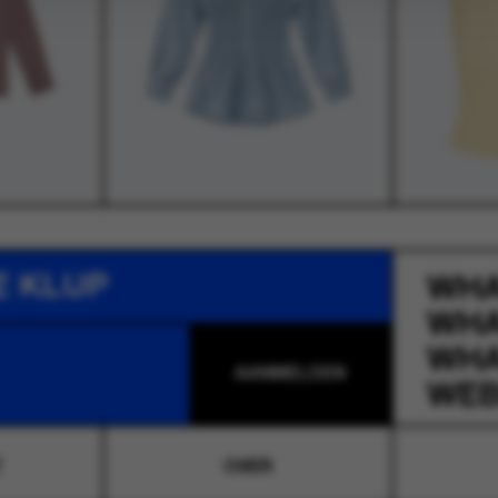
E KLUP
WH
WH
WH
WEB
T
OVER