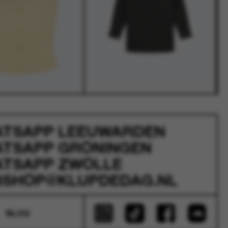
ATSAPP
LEEUWARDEN
ATSAPP
GRONINGEN
ATSAPP
ZWOLLE
SHOP@KLUPDEDAG.NL
BLOG