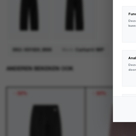
Fun
Deze
kunn
SKU:
I031924_8906
Merk:
Carhartt WIP
Ana
Deze
ANDEREN BEKEKEN OOK
door
-
30%
-
30%
Mar
Deze
volg