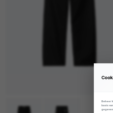
Cooki
Beheer h
basis va
gegevens