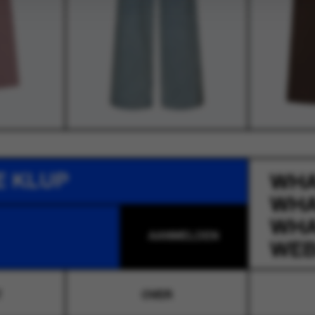
E KLUP
WH
WH
WH
WEB
T
OVER