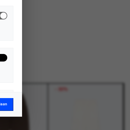
-
30%
laan