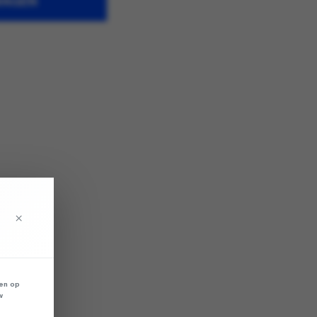
WAGEN
×
len op
w