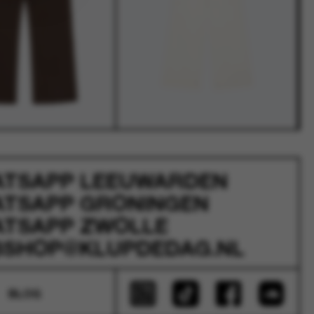
ATSAPP
LEEUWARDEN
ATSAPP
GRONINGEN
ATSAPP
ZWOLLE
SHOP@KLUPDEDAG.NL
BLOG