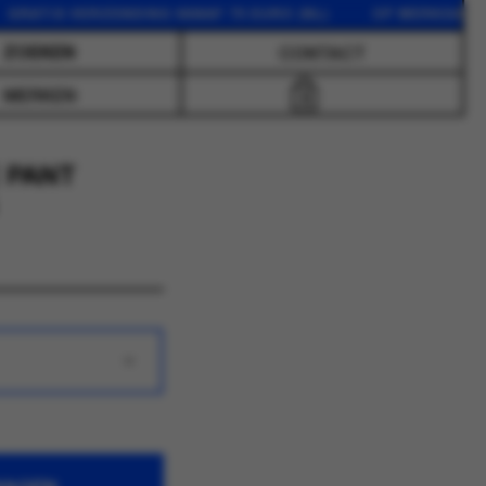
S VERZENDING VANAF 75 EURO (NL) OP WERKDAGEN VOOR
CONTACT
MERKEN
0
 PANT