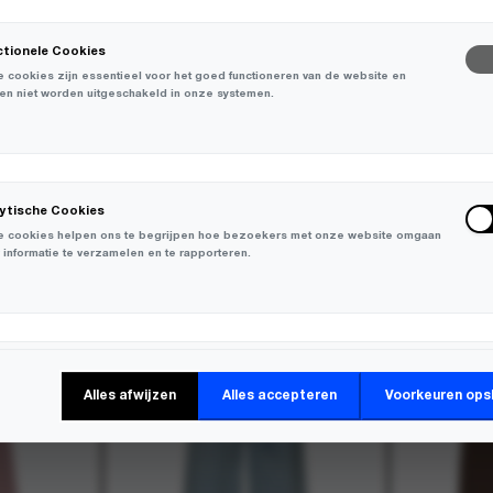
ctionele Cookies
 cookies zijn essentieel voor het goed functioneren van de website en
en niet worden uitgeschakeld in onze systemen.
lytische Cookies
 cookies helpen ons te begrijpen hoe bezoekers met onze website omgaan
 informatie te verzamelen en te rapporteren.
-
30%
-
30%
keting Cookies
Alles afwijzen
Alles accepteren
Voorkeuren ops
 cookies worden gebruikt om bezoekers over verschillende websites te
en en informatie te verzamelen om relevante advertenties weer te geven.