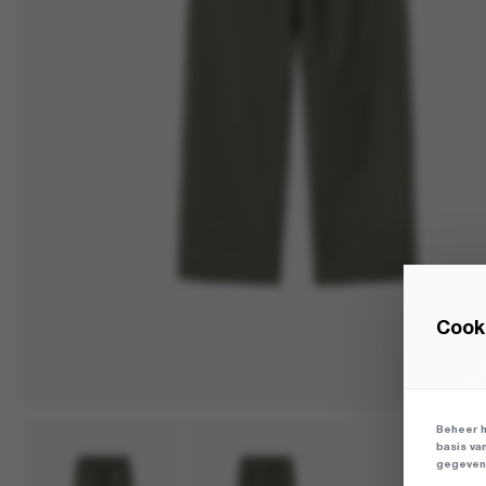
Cooki
Beheer h
basis va
gegevens