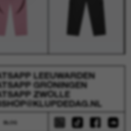
ATSAPP
LEEUWARDEN
ATSAPP
GRONINGEN
ATSAPP
ZWOLLE
SHOP@KLUPDEDAG.NL
BLOG