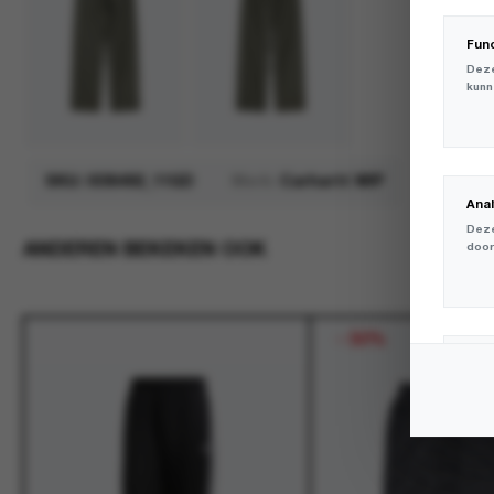
Fun
Deze
kunn
SKU:
I036492_11GD
Merk:
Carhartt WIP
Ana
Deze
ANDEREN BEKEKEN OOK
door
-
50%
Mar
Deze
volg