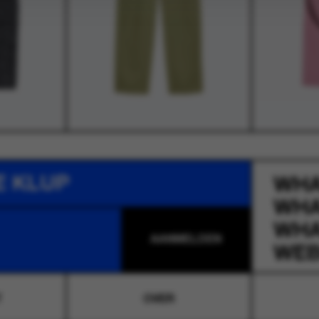
E KLUP
WH
WH
WH
WEB
T
OVER