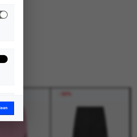
-
50%
laan