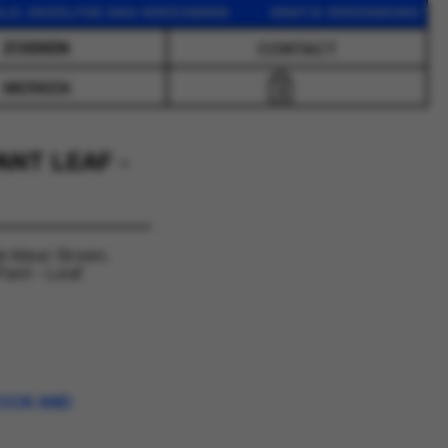
EZELFDE DAG VERZONDEN GRATIS VERZENDING VANAF 75 
CONTACT
MERKEN
0
ANT LEAF -
e kleur Groen.
ant - Leaf
TOCK AND