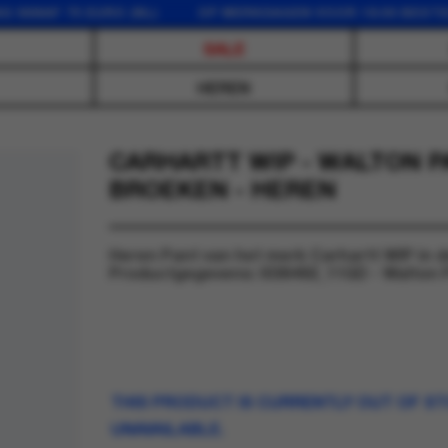
F 75 EURO (NL) OP WERKDAGEN VOOR 16:00 BESTELD, D
SALE
HEREN
CARHARTT WIP - WALTON P
BROEKEN - HEREN
Heren Pant van het merk Carhartt WIP in d
Productgegevens: I036492_11GD - Walton P
THIS PRODUCT IS CURRENTLY OUT OF S
UNAVAILABLE.