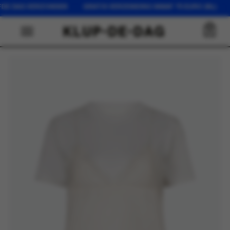
FDE DAG VERZONDEN GRATIS VERZENDING VANAF 75 EURO (NL) O
0