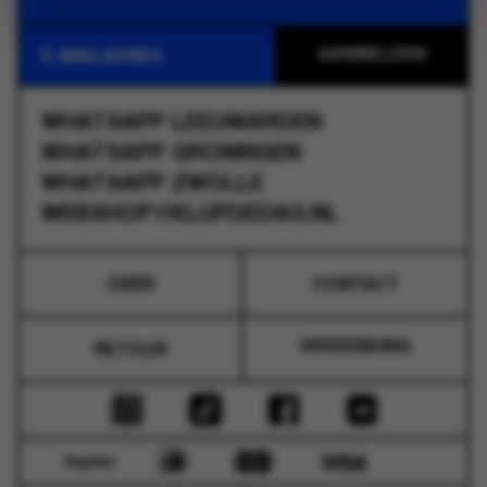
WHATSAPP
LEEUWARDEN
WHATSAPP
GRONINGEN
WHATSAPP
ZWOLLE
WEBSHOP@KLUPDEDAG.NL
OVER
CONTACT
VERZENDING
RETOUR