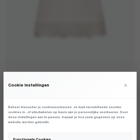
LOVE STORIES - JENN WHITE - ONDERBROEKEN -
×
Cookie Instellingen
HEREN
€
110,00
Beheer hieronder je cookievoorkeuren. Je kunt verschillende soorten
cookies in- of uitschakelen op basis van je persoonlijke voorkeuren. Door
DAMES UNDERWEAR VAN HET MERK LOVE STORIES IN DE KLEUR
deze instellingen aan te passen, bepaal je hoe jouw gegevens op onze
WIT. PRODUCTGEGEVENS: L265315710 - JENN - WHITE
website worden gebruikt.
Functionele Cookies