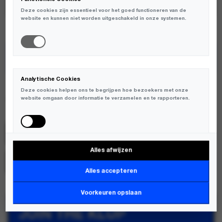
Deze cookies zijn essentieel voor het goed functioneren van de
website en kunnen niet worden uitgeschakeld in onze systemen.
TOEVOEGEN AAN WINKELWAGEN
ENKELE MATEN BEPERKT OP VOORRAAD
Analytische Cookies
Deze cookies helpen ons te begrijpen hoe bezoekers met onze
website omgaan door informatie te verzamelen en te rapporteren.
Love Stories
SKU:
L265315710
Alles afwijzen
Marketing Cookies
MERK:
LOVE STORIES
Deze cookies worden gebruikt om bezoekers over verschillende
Alles accepteren
websites te volgen en informatie te verzamelen om relevante
advertenties weer te geven.
Voorkeuren opslaan
JOIN THE KLUP