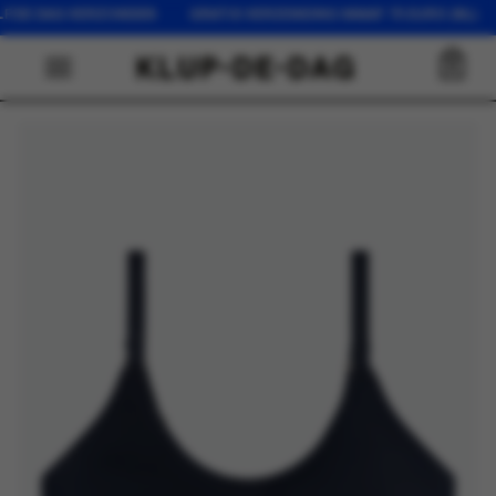
LFDE DAG VERZONDEN GRATIS VERZENDING VANAF 75 EURO (NL) 
0