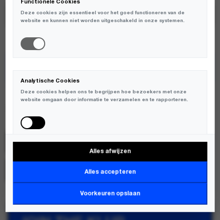
Functionele Cookies
Deze cookies zijn essentieel voor het goed functioneren van de
website en kunnen niet worden uitgeschakeld in onze systemen.
TOEVOEGEN AAN WINKELWAGEN
Analytische Cookies
ENKELE MATEN BEPERKT OP VOORRAAD
Deze cookies helpen ons te begrijpen hoe bezoekers met onze
website omgaan door informatie te verzamelen en te rapporteren.
Love Stories
SKU:
L265118163
Alles afwijzen
Marketing Cookies
MERK:
LOVE STORIES
Deze cookies worden gebruikt om bezoekers over verschillende
Alles accepteren
websites te volgen en informatie te verzamelen om relevante
advertenties weer te geven.
Voorkeuren opslaan