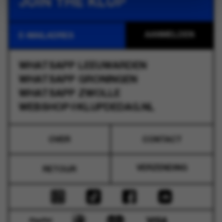
JOIN THE KLUP
WHATSAPP
LEEUWARDEN
WHATSAPP
GRONINGEN
WHATSAPP
ZWOLLE
WEBSHOP@KLUPDEDAG.NL
OVER
CONTACT
VERZENDING
RETOUR