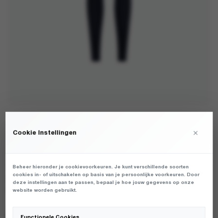
LOVE STORIES - JOHN DARK BLUE -
×
Cookie Instellingen
ONDERBROEKEN - HEREN
€
110,00
Beheer hieronder je cookievoorkeuren. Je kunt verschillende soorten
cookies in- of uitschakelen op basis van je persoonlijke voorkeuren. Door
DAMES UNDERWEAR VAN HET MERK LOVE STORIES IN DE KLEUR
deze instellingen aan te passen, bepaal je hoe jouw gegevens op onze
BLAUW. PRODUCTGEGEVENS: L265306663 - JOHN - DARK BLUE
website worden gebruikt.
Functionele Cookies