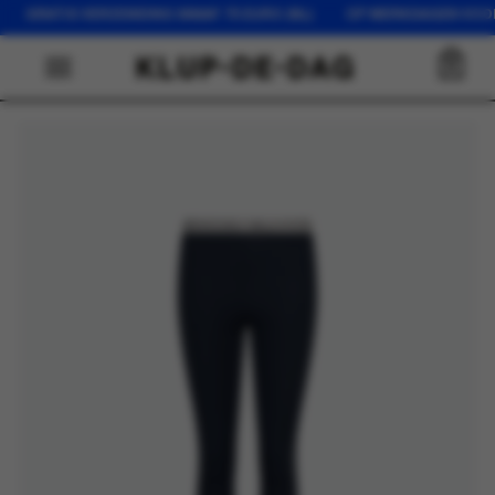
GRATIS VERZENDING VANAF 75 EURO (NL) OP WERKDAGEN VOOR 
0