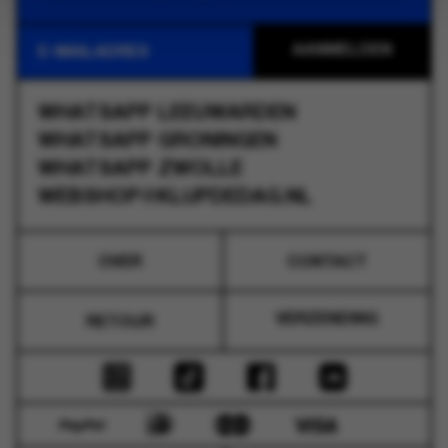
WHATSAPP
LEEUWARDEN
WHATSAPP
GRONINGEN
WHATSAPP
ZWOLLE
WEBSHOP@KLUPDEDAG.NL
OVER
CONTACT
VERZENDING
RETOUR