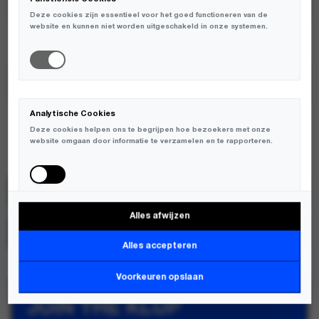
Deze cookies zijn essentieel voor het goed functioneren van de
website en kunnen niet worden uitgeschakeld in onze systemen.
TOEVOEGEN AAN WINKELWAGEN
ENKELE MATEN BEPERKT OP VOORRAAD
Analytische Cookies
Deze cookies helpen ons te begrijpen hoe bezoekers met onze
website omgaan door informatie te verzamelen en te rapporteren.
Love Stories
SKU:
L265306663
Alles afwijzen
Marketing Cookies
MERK:
LOVE STORIES
Deze cookies worden gebruikt om bezoekers over verschillende
Alles accepteren
websites te volgen en informatie te verzamelen om relevante
advertenties weer te geven.
Voorkeuren opslaan
JOIN THE KLUP