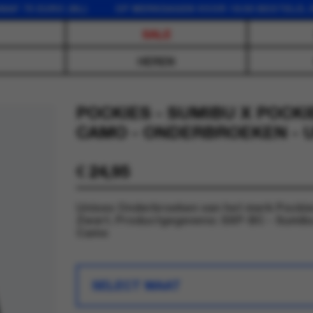
 EURO (NL) OP WERKDAGEN VOOR 16:00 BESTELD, DEZE
SALE
HEREN
POCKIES - SUMIBU X POCK
CAMO - ONDERBROEKEN - 
€
24,95
Unisex Onderbroeken van het merk Pockies
Zwart. Productgegevens: SXP-BC - Sumibu
Camo