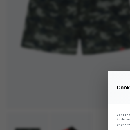
Cooki
Beheer h
basis va
gegevens