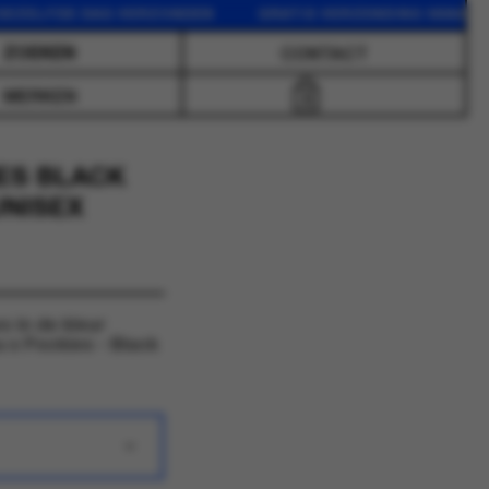
LFDE DAG VERZONDEN GRATIS VERZENDING VANAF 75 EUR
CONTACT
MERKEN
0
IES BLACK
UNISEX
 in de kleur
 x Pockies - Black