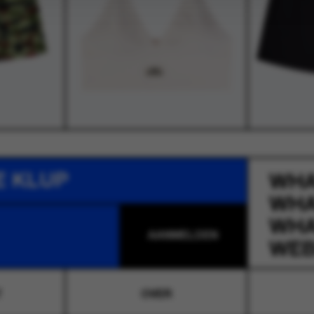
E KLUP
WH
WH
WH
WEB
T
OVER