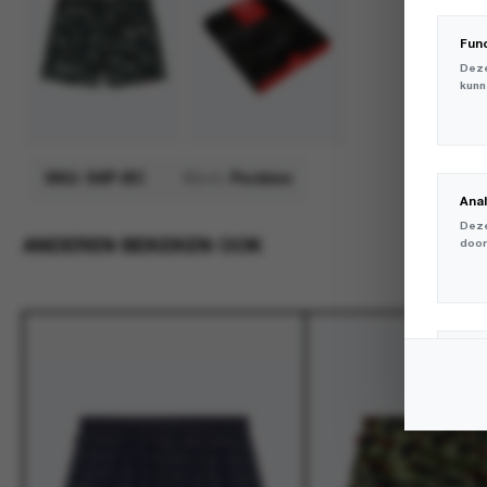
Fun
Deze
kunn
SKU:
SXP-BC
Merk:
Pockies
Ana
Deze
ANDEREN BEKEKEN OOK
door
Mar
Deze
volg