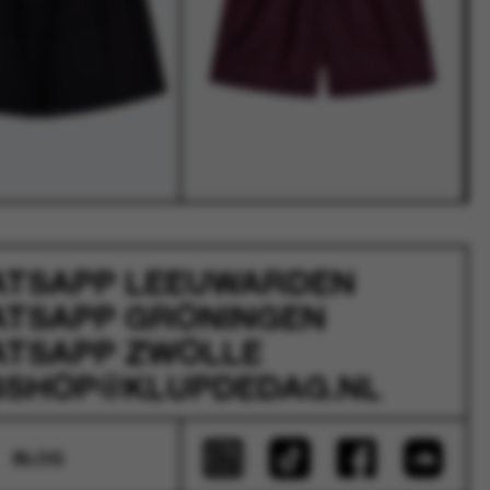
ATSAPP
LEEUWARDEN
ATSAPP
GRONINGEN
ATSAPP
ZWOLLE
SHOP@KLUPDEDAG.NL
BLOG