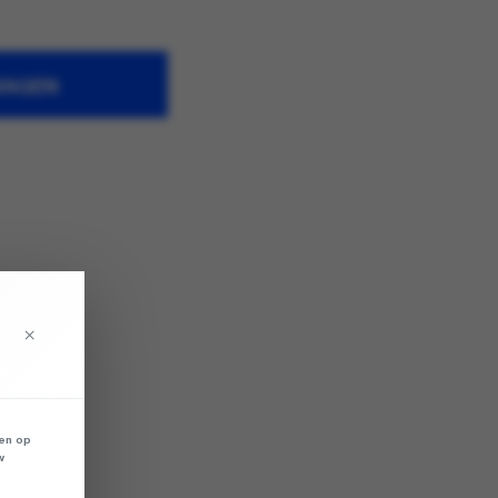
WAGEN
×
len op
w