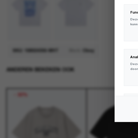
Fun
Deze
kunn
SKU:
168024356-WHT
Merk:
Obey
Ana
Deze
ANDEREN BEKEKEN OOK
door
-
30%
Mar
Deze
volg