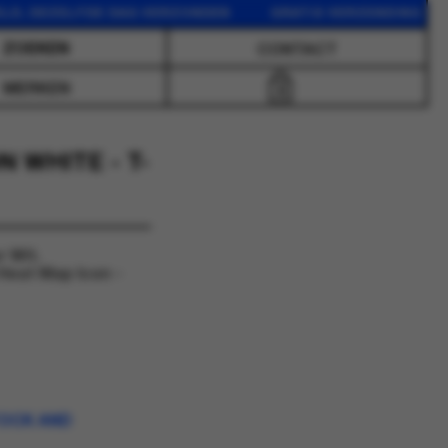
EZELFDE DAG VERZONDEN GRATIS VERZENDING VANAF 75 
CONTACT
MERKEN
0
 WHITE - T-
r Wit.
Heat Map Icon -
TOCK AND