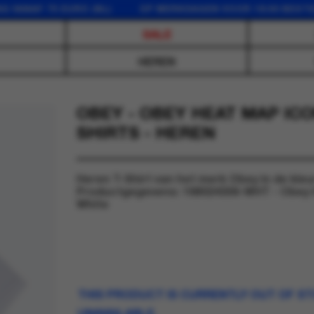
F 75 EURO (NL) OP WERKDAGEN VOOR 16:00 BESTELD, D
SALE
HEREN
OBEY - OBEY HEAT MAP ICON
SHIRTS - HEREN
Heren T-Shirt van het merk Obey in de kleu
Productgegevens: 168024356-WHT - Obey 
White
THIS PRODUCT IS CURRENTLY OUT OF S