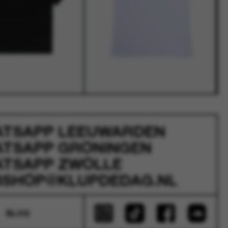
ATSAPP
LEEUWARDEN
ATSAPP
GRONINGEN
ATSAPP
ZWOLLE
SHOP@KLUPDEDAG.NL
BLOG