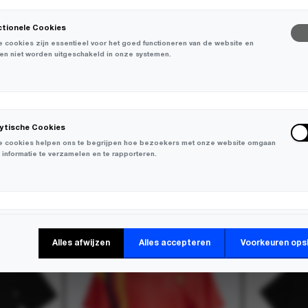
ctionele Cookies
 cookies zijn essentieel voor het goed functioneren van de website en
en niet worden uitgeschakeld in onze systemen.
lytische Cookies
 cookies helpen ons te begrijpen hoe bezoekers met onze website omgaan
 informatie te verzamelen en te rapporteren.
-
30%
-
30%
keting Cookies
Alles afwijzen
Alles accepteren
Voorkeuren ops
 cookies worden gebruikt om bezoekers over verschillende websites te
en en informatie te verzamelen om relevante advertenties weer te geven.