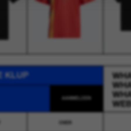
E KLUP
WH
WH
WH
WEB
T
OVER