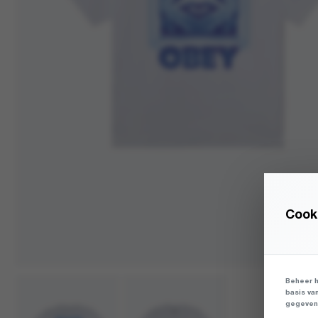
Cooki
Beheer h
basis va
gegevens