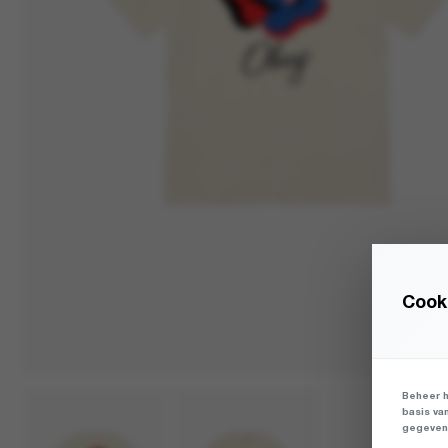
Cooki
Beheer h
basis va
gegevens