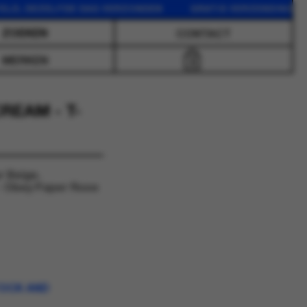
 DEZELFDE DAG VERZONDEN GRATIS VERZENDING VANAF 7
CONTACT
MERKEN
0
REAM - T-
r Beige.
 Obey Paper Rose
TOCK AND