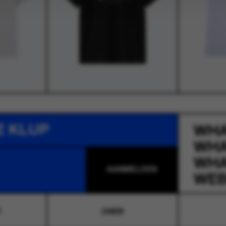
E KLUP
WH
WH
WH
WEB
T
OVER