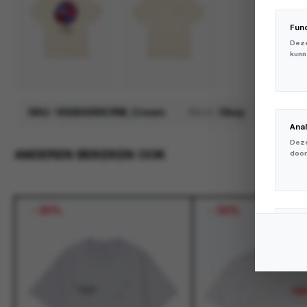
Fun
Deze
kunn
SKU:
165264300CRM_Cream
Merk:
Obey
Ana
Deze
ANDEREN BEKEKEN OOK
door
-
30%
-
50%
Mar
Deze
volg