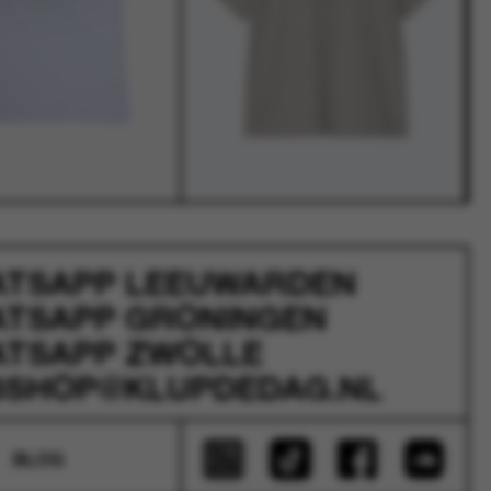
ATSAPP
LEEUWARDEN
ATSAPP
GRONINGEN
ATSAPP
ZWOLLE
SHOP@KLUPDEDAG.NL
BLOG