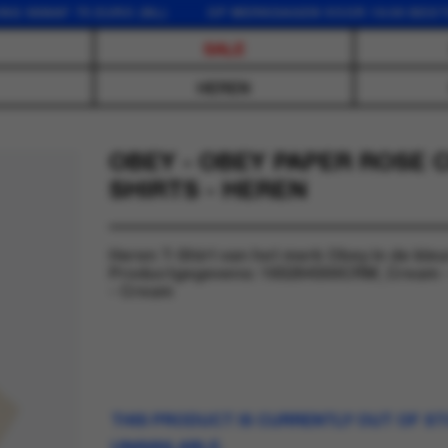
AF 75 EURO (NL) OP WERKDAGEN VOOR 16:00 BESTELD,
SALE
HEREN
OBEY - OBEY PAPER ROSE C
SHIRTS - HEREN
Heren T-Shirt van het merk Obey in de kleu
Productgegevens: 165264300CRM_Cream -
- Cream
THIS PRODUCT IS CURRENTLY OUT OF S