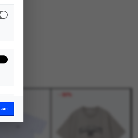
-
30%
laan