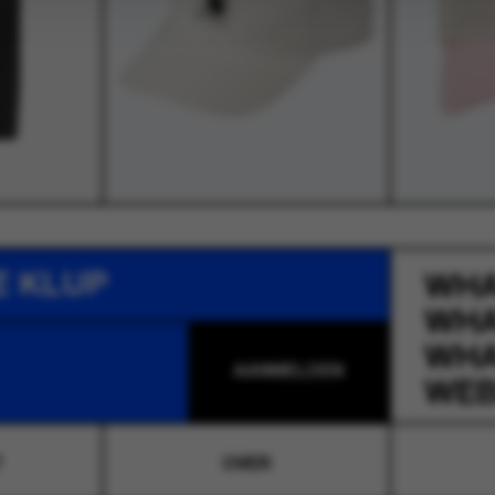
E KLUP
WH
WH
WH
WEB
T
OVER