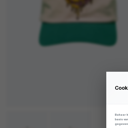
Cooki
Beheer h
basis va
gegevens