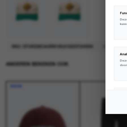
Fun
Deze
kunn
SKU:
OFUR226CAGRN120;6152237243256
Merk:
Ofur
Ana
Deze
ANDEREN BEKEKEN OOK
door
NIEUW
Mar
Deze
volg