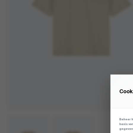
Cooki
Beheer h
basis va
gegevens