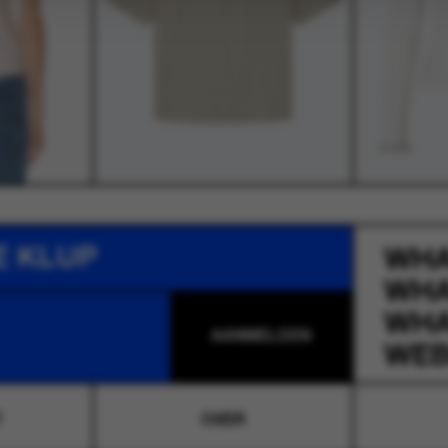
E KLUP
WH
WH
WH
WEB
T
OVER