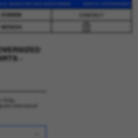
DEZELFDE DAG VERZONDEN GRATIS VERZENDING VANAF 75
CONTACT
MERKEN
0
OVERSIZED
IRTS -
 Grijs.
gram Oversized