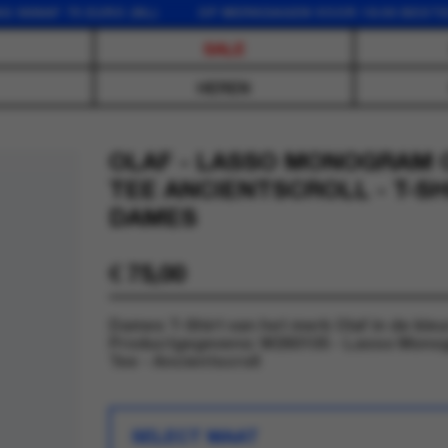
AF 75 EURO (NL) OP WERKDAGEN VOOR 16:00 BESTELD, 
SALE
HEREN
OLAF - LASSO MONOGRAM 
TEE ANCIENTSCROLL - T-SH
DAMES
€
75,00
Dames T-Shirt van het merk Olaf in de kleur
Productgegevens: W260105 - Lasso Mono
Tee - Ancientscroll