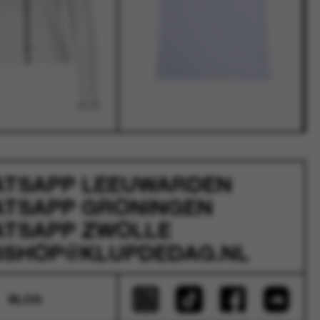
ATSAPP
LEEUWARDEN
ATSAPP
GRONINGEN
ATSAPP
ZWOLLE
SHOP@KLUPDEDAG.NL
BLOG