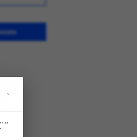
WAGEN
×
len op
w