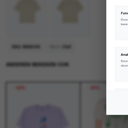
Fun
Deze
kunn
SKU:
W260105
Merk:
Olaf
Ana
Deze
ANDEREN BEKEKEN OOK
door
-
50%
-
30%
Mar
Deze
volg