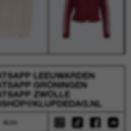
ATSAPP
LEEUWARDEN
ATSAPP
GRONINGEN
ATSAPP
ZWOLLE
SHOP@KLUPDEDAG.NL
BLOG