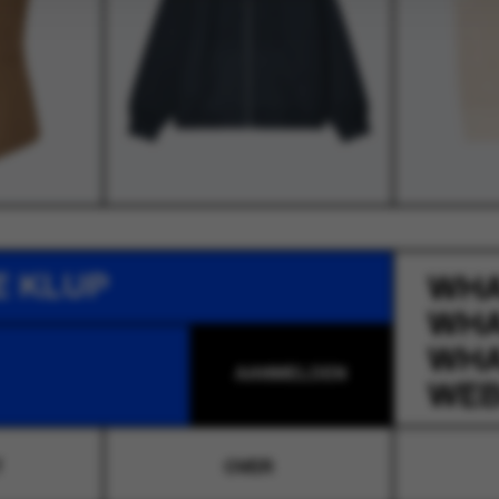
E KLUP
WH
WH
WH
WEB
T
OVER