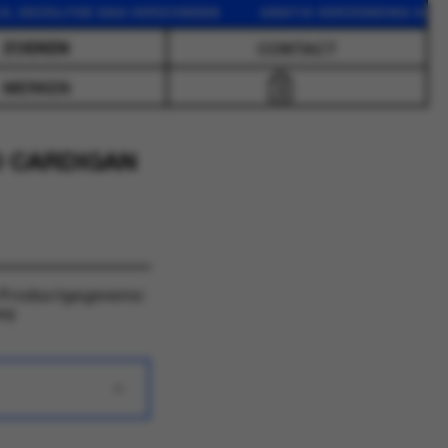
DEZELFDE DAG VERZONDEN GRATIS VERZENDING VANAF 75
CONTACT
MERKEN
0
D CARDIGAN
. Productgegevens:
vy