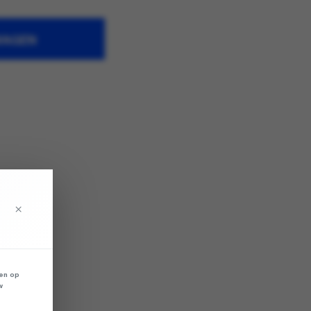
WAGEN
×
len op
w