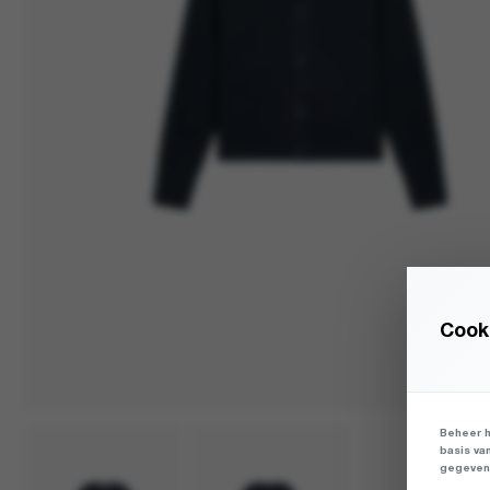
Cooki
Beheer h
basis va
gegevens