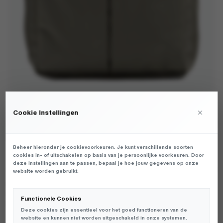
×
Cookie Instellingen
TOPOLOGIE - UTILITY SACOCHE MOSS BOMBER
(NOOS) MOSS - TASSEN - UNISEX
Beheer hieronder je cookievoorkeuren. Je kunt verschillende soorten
€
cookies in- of uitschakelen op basis van je persoonlijke voorkeuren. Door
75,00
deze instellingen aan te passen, bepaal je hoe jouw gegevens op onze
website worden gebruikt.
UNISEX TASSEN VAN HET MERK TOPOLOGIE IN DE KLEUR GROEN.
PRODUCTGEGEVENS: TP-WBA-US-MOS-33 - UTILITY SACOCHE
Functionele Cookies
MOSS BOMBER (NOOS) - MOSS
Deze cookies zijn essentieel voor het goed functioneren van de
website en kunnen niet worden uitgeschakeld in onze systemen.