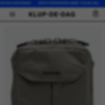
FDE DAG VERZONDEN GRATIS VERZENDING VANAF 75 EURO (NL) O
0