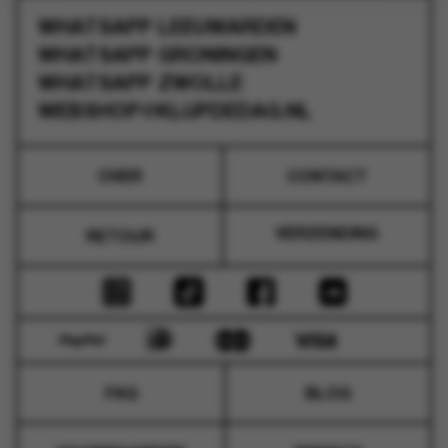
WHATSAPP
LEEUWARDEN
WHATSAPP
GRONINGEN
WHATSAPP
ZWOLLE
WEBSHOP@KLUPDEDAG.NL
OVER
CONTACT
VERZENDING
RETOUR
FAQ
BLOG