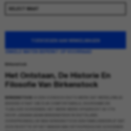
TOEVOEGEN AAN WINKELWAGEN
ENKELE MATEN BEPERKT OP VOORRAAD
Birkenstock
Het Ontstaan, De Historie En
Filosofie Van Birkenstock
BIRKENSTOCK
IS EEN ICONISCH DUITS MERK DAT WERELDWIJD
BEKEND STAAT OM ZIJN COMFORTABELE, DUURZAME EN
TIJDLOZE SCHOENEN. HET MERK WERD OPGERICHT IN 1774
DOOR
JOHANN ADAM BIRKENSTOCK
IN DUITSLAND.
OORSPRONKELIJK WAS BIRKENSTOCK EEN FAMILIEBEDRIJF DAT
ZICH RICHTTE OP HET MAKEN VAN ORTHOPEDISCHE SCHOENEN