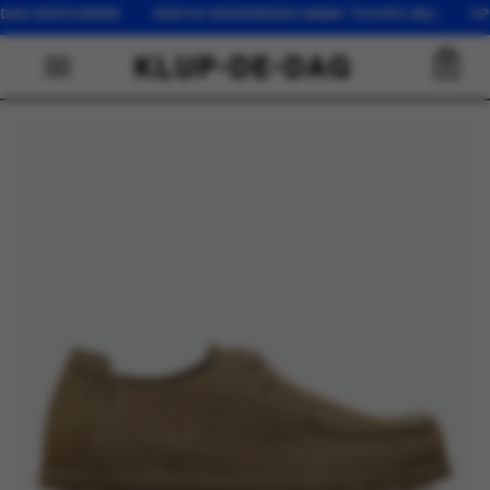
G VERZONDEN GRATIS VERZENDING VANAF 75 EURO (NL) OP WERK
0