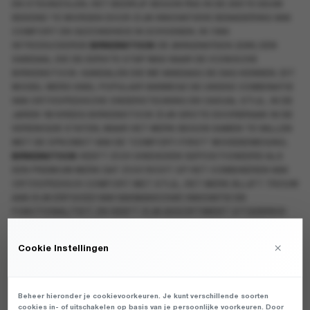
EN STEUNZOLEN. HET BEDRIJF BEGON PAS IN DE 20STE EEUW
BEKEND TE WORDEN DOOR ZIJN INNOVATIEVE BENADERING VAN
COMFORT EN GEZONDHEID IN SCHOENEN. IN 1964
INTRODUCEERDE
BIRKENSTOCK
DE
BIRKENSTOCK ZORI
, EEN
SANDAAL DIE DE EERSTE STAP WAS NAAR DE ICONISCHE
BIRKENSTOCK-SANDALEN DIE WE VANDAAG DE DAG KENNEN. DIT
MODEL WERD SNEL POPULAIR VANWEGE DE UNIEKE COMBINATIE
VAN ORTHOPEDISCHE ONDERSTEUNING EN CASUAL STIJL. IN DE
JAREN '80 KREEG BIRKENSTOCK ZIJN GROTE DOORBRAAK IN DE
VERENIGDE STATEN, WAAR HET MERK BEGON SAMEN TE VALLEN
MET DE OPKOMST VAN DE "COMFORT-FIRST" MODEBEWEGING.
BIRKENSTOCK
HEEFT ZICH SINDSDIEN GEPOSITIONEERD ALS
EEN PREMIUM MERK DAT ZICH RICHT OP HET COMBINEREN VAN
ORTHOPEDISCH COMFORT MET STIJL. HET MERK BLIJFT TROUW
AAN ZIJN ERFGOED VAN VAKMANSCHAP, INNOVATIE EN
FUNCTIONALITEIT, EN HEEFT ZIJN ASSORTIMENT UITGEBREID
MET VERSCHILLENDE MODELLEN DIE WERELDWIJD GELIEFD
ZIJN.
×
Cookie Instellingen
De Filosofie Van Birkenstock
Beheer hieronder je cookievoorkeuren. Je kunt verschillende soorten
DE FILOSOFIE VAN
BIRKENSTOCK
DRAAIT OM HET AANBIEDEN
cookies in- of uitschakelen op basis van je persoonlijke voorkeuren. Door