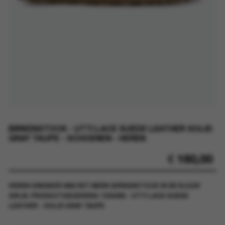
BIRKENSTOCK - UTTI LACE SUEDE LEATHER SOLID
GRAY TAUPE - SCHOENEN - HEREN
€
160,00
HEREN SNEAKER VAN HET MERK BIRKENSTOCK IN DE KLEUR
GRIJS. PRODUCTGEGEVENS: 1034384 - UTTI LACE SUEDE
LEATHER - SOLID GRAY TAUPE