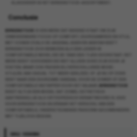
KLASSIEKER IN HET BIRKENSTOCK-ASSORTIMENT.
Conclusie
BIRKENSTOCK
IS EEN MERK DAT BEKEND STAAT OM ZIJN
ONMISKENBARE FOCUS OP COMFORT, DUURZAAMHEID EN STIJL.
MET ICONEN ZOALS DE
ARIZONA
,
GIZEH
EN
BOSTON
HEEFT
BIRKENSTOCK ZICH BEWEZEN ALS EEN LEIDER IN
COMFORTABELE MODE, DIE DE TAND DES TIJDS DOORSTAAT. HET
MERK BIEDT SCHOENEN DIE NIET ALLEEN GOED ZIJN VOOR JE
VOETEN, MAAR OOK PASSEN BIJ VERSCHILLENDE MODE-
STIJLEN, VAN CASUAL TOT MEER GEKLEED. OF JE NU OP ZOEK
BENT NAAR EEN DUURZAME SANDAAL VOOR DE ZOMER OF EEN
COMFORTABELE INSTAPPER VOOR HET NAJAAR,
BIRKENSTOCK
BIEDT ALTIJD EEN MODEL DAT ZOWEL ESTHETISCH
AANTREKKELIJK ALS ORTHOPEDISCH VERANTWOORD IS. KIES
VOOR BIRKENSTOCK EN ERVAAR HET VERSCHIL VAN EEN
COMFORTABELE, ONDERSTEUNENDE PASVORM GECOMBINEERD
MET TIJDLOOS DESIGN.
SKU:
1034384