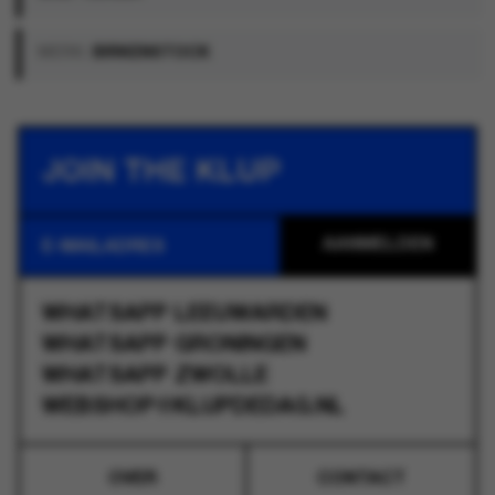
MERK:
BIRKENSTOCK
JOIN THE KLUP
WHATSAPP
LEEUWARDEN
WHATSAPP
GRONINGEN
WHATSAPP
ZWOLLE
WEBSHOP@KLUPDEDAG.NL
OVER
CONTACT