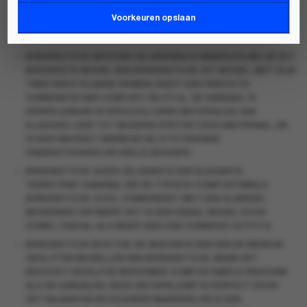
BIRKENSTOCK
IS VOORAL BEROEMD GEWORDEN DOOR ZIJN
advertenties weer te geven.
Voorkeuren opslaan
ICONISCHE SANDALEN EN SLIPPERS. ENKELE VAN DE BEKENDSTE
MODELLEN ZIJN DE
ARIZONA
,
GIZEH
EN
BOSTON
.
BIRKENSTOCK ARIZONA
: DE
ARIZONA
IS WAARSCHIJNLIJK HET
BEKENDSTE MODEL VAN BIRKENSTOCK. DIT MODEL, MET ZIJN
TWEE VERSTELBARE RIEMEN, BIEDT EEN PERFECTE
COMBINATIE VAN COMFORT EN STIJL. DE SANDAAL IS
VERKRIJGBAAR IN VERSCHILLENDE MATERIALEN, VAN
KLASSIEK LEER TOT MODERN SYNTHETISCH MATERIAAL, EN
IS EEN FAVORIET VANWEGE DE UITSTEKENDE
ONDERSTEUNING EN VEELZIJDIGHEID.
BIRKENSTOCK GIZEH
: DE
GIZEH
IS EEN ELEGANTE,
TEENSTRAP-SANDAAL DIE DE TYPISCH COMFORTABELE
BIRKENSTOCK-ZOOL COMBINEERT MET EEN SLANKER,
MODERNER ONTWERP. HET IS EEN IDEAAL MODEL VOOR
ZOWEL CASUAL ALS MEER GEKLEDE ZOMERSE OUTFITS.
BIRKENSTOCK BOSTON
: DE
BOSTON
IS EEN VAN DE WEINIGE
GESLOTEN MODELLEN VAN BIRKENSTOCK, MAAR HET
BEHOUDT DEZELFDE BEROEMDE COMFORTABELE PASVORM
ALS DE SANDALEN. DEZE INSTAPKLOMP IS PERFECT VOOR
HET NAJAAR EN DE KOUDERE MAANDEN, EN IS EEN