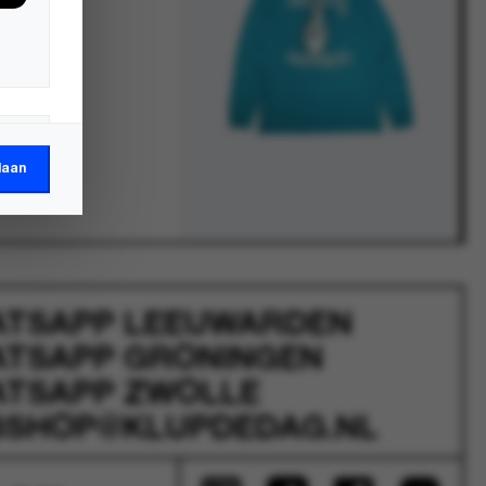
laan
ATSAPP
LEEUWARDEN
ATSAPP
GRONINGEN
ATSAPP
ZWOLLE
SHOP@KLUPDEDAG.NL