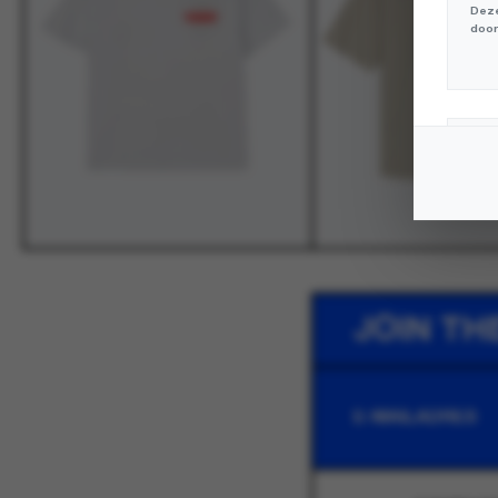
Deze
door
Mar
Deze
volg
JOIN TH