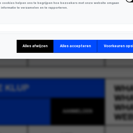
 cookies helpen ons te begrijpen hoe bezoekers met onze website omgaan
 informatie te verzamelen en te rapporteren.
keting Cookies
Alles afwijzen
Alles accepteren
Voorkeuren ops
 cookies worden gebruikt om bezoekers over verschillende websites te
en en informatie te verzamelen om relevante advertenties weer te geven.
E KLUP
WH
WH
WH
WEB