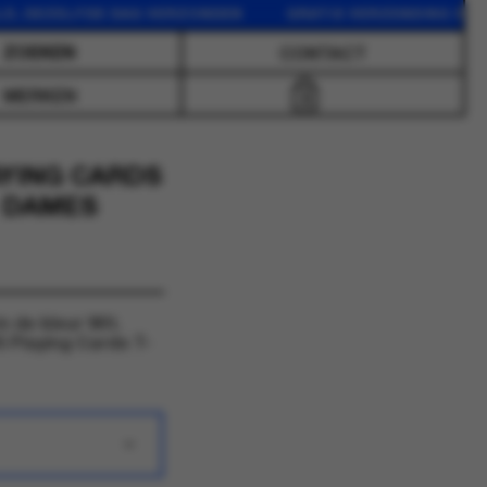
 DEZELFDE DAG VERZONDEN GRATIS VERZENDING VANAF 7
CONTACT
MERKEN
0
AYING CARDS
- DAMES
 de kleur Wit.
S Playing Cards T-