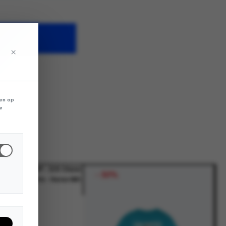
WAGEN
×
len op
w
-
50%