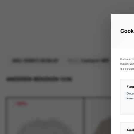
Cooki
Beheer h
SKU:
I036917.02.XX.03
Merk:
Carhartt WIP
basis va
gegevens
ANDEREN BEKEKEN OOK
Fun
Deze
kunn
-
50%
Ana