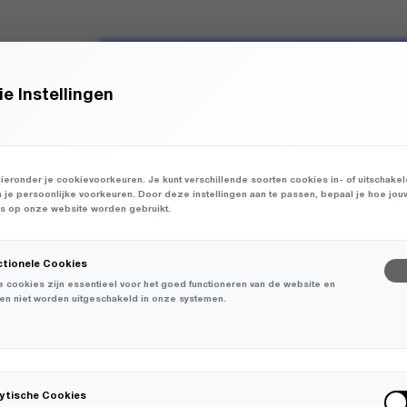
TOEVOEGEN AAN WINKEL
e Instellingen
ENKELE MATEN BEPERKT OP VOORRAAD
ieronder je cookievoorkeuren. Je kunt verschillende soorten cookies in- of uitschake
n je persoonlijke voorkeuren. Door deze instellingen aan te passen, bepaal je hoe jou
 op onze website worden gebruikt.
ctionele Cookies
 cookies zijn essentieel voor het goed functioneren van de website en
en niet worden uitgeschakeld in onze systemen.
-
30%
lytische Cookies