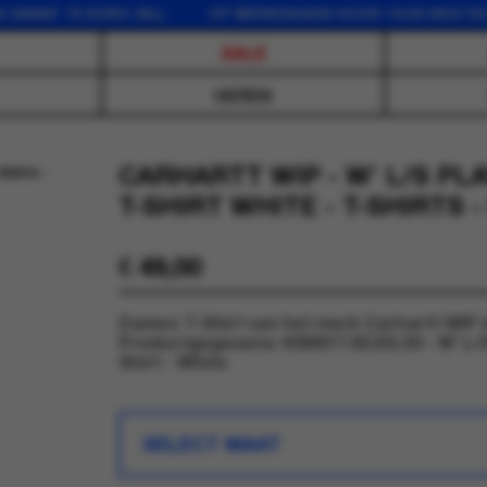
AF 75 EURO (NL) OP WERKDAGEN VOOR 16:00 BESTELD,
SALE
HEREN
CARHARTT WIP - W' L/S PL
T-SHIRT WHITE - T-SHIRTS 
€
49,00
Dames T-Shirt van het merk Carhartt WIP in
Productgegevens: I036917.02.XX.03 - W' L/
Shirt - White