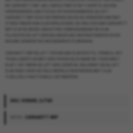
DE CARHARTT WIP JAS, CARGO PANTS EN T-SHIRTS, EN EEN
ONVERANDERLIJKE FOCUS OP DUURZAAMHEID, BLIJFT
CARHARTT WIP ZICH ONTWIKKELEN EN DE GRENZEN VAN WAT
STREETWEAR KAN ZIJN VERLEGGEN. DE INVLOED VAN CARHARTT
WIP IS IN DE MODE-INDUSTRIE ONMISKENBAAR EN ZIJN
FILOSOFIE BLIJFT EEN BELANGRIJKE INSPIRATIEBRON VOOR
NIEUWE GENERATIES MODEBEWUSTE MENSEN.
CARHARTT WIP BLIJFT TROUW AAN ZIJN ROOTS, TERWIJL HET
TEGELIJKERTIJD MET EEN FRISSE BLIK NAAR DE TOEKOMST
KIJKT. HET MERK BLIJFT INVLOEDRIJK, RELEVANT EN BLIJFT
ZIJN FANS OVER DE HELE WERELD INSPIREREN MET ZIJN
TIJDLOZE, FUNCTIONELE ONTWERPEN.
SKU:
I036699_3JTXX
MERK:
CARHARTT WIP