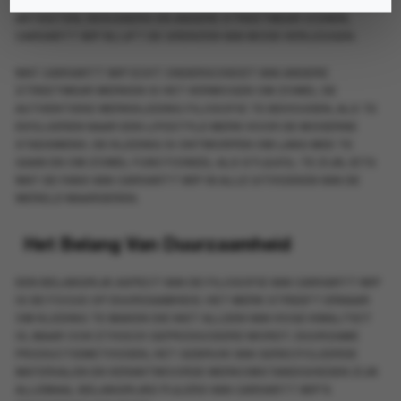
LIMITED EDITION KLEDINGLIJNEN TOT SAMENWERKINGEN MET
ARTIESTEN, DESIGNERS EN ANDERE STREETWEAR ICONEN,
CARHARTT WIP BLIJFT DE GRENZEN VAN MODE VERLEGGEN.
WAT CARHARTT WIP ECHT ONDERSCHEIDT VAN ANDERE
STREETWEAR MERKEN IS HET VERMOGEN OM ZOWEL DE
AUTHENTIEKE WERKKLEDING FILOSOFIE TE BEHOUDEN, ALS TE
EVOLUEREN NAAR EEN LIFESTYLE MERK VOOR DE MODERNE
STADSMENS. DE KLEDING IS ONTWORPEN OM LANG MEE TE
GAAN EN OM ZOWEL FUNCTIONEEL ALS STIJLVOL TE ZIJN, IETS
WAT DE FANS VAN CARHARTT WIP IN ALLE UITHOEKEN VAN DE
WERELD WAARDEREN.
Het Belang Van Duurzaamheid
EEN BELANGRIJK ASPECT VAN DE FILOSOFIE VAN CARHARTT WIP
IS DE FOCUS OP DUURZAAMHEID. HET MERK STREEFT ERNAAR
OM KLEDING TE MAKEN DIE NIET ALLEEN VAN HOGE KWALITEIT
IS, MAAR OOK ETHISCH GEPRODUCEERD WORDT. DUURZAME
PRODUCTIEMETHODEN, HET GEBRUIK VAN GERECYCLEERDE
MATERIALEN EN VERANTWOORDE WERKOMSTANDIGHEDEN ZIJN
ALLEMAAL BELANGRIJKE PIJLERS VAN CARHARTT WIP’S