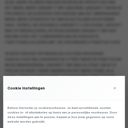
IN DE JAREN ’90, MEER DAN EEN EEUW NA DE OPRICHTING VAN
HET MERK, WERD CARHARTT WIP GEBOREN. CARHARTT WORK IN
PROGRESS, DE EUROPESE VERTAKKING VAN HET AMERIKAANSE
MERK, WERD OPGERICHT IN 1989 IN DUITSLAND DOOR EDWIN
FAEH. TERWIJL DE ORIGINELE CARHARTT LIJN VOORAL GERICHT
WAS OP WERKKLEDING, INTRODUCEERDE CARHARTT WIP EEN
NIEUWE VISIE: HET COMBINEREN VAN DE ROBUUSTE,
FUNCTIONELE KLEDING MET DE OPKOMENDE STRAATCULTUUR.
IN DEZE PERIODE ONTWIKKELDE ZICH EEN GROEIENDE
SUBCULTUUR VAN JONGEREN DIE STREETWEAR EN PRAKTISCHE
MODE WAARDEERDEN. CARHARTT WIP WAS IN STAAT OM IN TE
SPELEN OP DEZE TREND, WAARDOOR HET MERK ZOWEL ALS
MODE-ITEM ALS FUNCTIONEEL KLEDINGMERK WERD GEZIEN.
DANKZIJ DE POPULARITEIT IN DE STREETWEAR SCENE WERD
×
CARHARTT WIP IN KORTE TIJD EEN ICONISCH MERK, NIET ALLEEN
Cookie Instellingen
IN EUROPA, MAAR WERELDWIJD.
De Filosofie Van Carhartt WIP
Beheer hieronder je cookievoorkeuren. Je kunt verschillende soorten
cookies in- of uitschakelen op basis van je persoonlijke voorkeuren. Door
deze instellingen aan te passen, bepaal je hoe jouw gegevens op onze
WAT CARHARTT WIP UNIEK MAAKT, IS DE FILOSOFIE DIE HET
website worden gebruikt.
MERK HANTEERT: EEN MIX VAN FUNCTIONALITEIT,