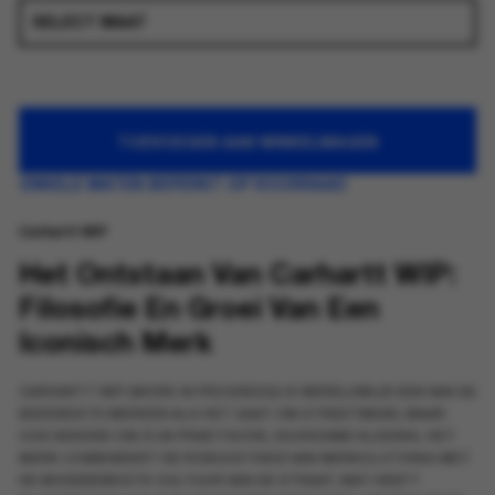
TOEVOEGEN AAN WINKELWAGEN
ENKELE MATEN BEPERKT OP VOORRAAD
Carhartt WIP
Het Ontstaan Van Carhartt WIP:
Filosofie En Groei Van Een
Iconisch Merk
CARHARTT WIP (WORK IN PROGRESS) IS WERELDWIJD EEN VAN DE
BEKENDSTE MERKEN ALS HET GAAT OM STREETWEAR, MAAR
OOK BEKEND OM ZIJN PRAKTISCHE, DUURZAME KLEDING. HET
MERK COMBINEERT DE ROBUUSTHEID VAN WERKCLOTHING MET
DE MODEBEWUSTE CULTUUR VAN DE STRAAT, WAT HEEFT