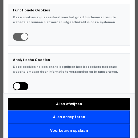
DUURZAAMHEID EN EEN CONSTANTE VERBINDING MET DE
Functionele Cookies
STREETWEAR CULTUUR. HET MERK BLIJFT TROUW AAN ZIJN
ROOTS DOOR ROBUUSTE EN DUURZAME MATERIALEN TE
Deze cookies zijn essentieel voor het goed functioneren van de
website en kunnen niet worden uitgeschakeld in onze systemen.
GEBRUIKEN, MAAR PAST DIT TOE IN EEN MODIEUZE, TIJDLOZE
STIJL DIE POPULAIR IS BIJ ZOWEL JONGEREN ALS OUDERE
GENERATIES.
DE ESSENTIE VAN CARHARTT WIP LIGT IN DE COMBINATIE VAN
EENVOUD EN KWALITEIT. HET MERK STREEFT ERNAAR KLEDING
TE PRODUCEREN DIE ZOWEL PRAKTISCH ALS ESTHETISCH
Analytische Cookies
AANTREKKELIJK IS, EN DIE HET HELE JAAR DOOR GEDRAGEN KAN
Deze cookies helpen ons te begrijpen hoe bezoekers met onze
website omgaan door informatie te verzamelen en te rapporteren.
WORDEN, ONGEACHT DE TRENDS VAN DAT MOMENT. HET IS EEN
MERK DAT ZICH RICHT OP DE WARE ESSENTIE VAN MODE:
COMFORT, FUNCTIONALITEIT EN STIJL.
Innovatie En Samenwerkingen
Alles afwijzen
Marketing Cookies
IN DE LOOP DER JAREN HEEFT CARHARTT WIP TALLOZE
Deze cookies worden gebruikt om bezoekers over verschillende
Alles accepteren
SAMENWERKINGEN EN INNOVATIES GEPRESENTEERD DIE HET
websites te volgen en informatie te verzamelen om relevante
MERK VERDER HEBBEN GEPOSITIONEERD ALS EEN
advertenties weer te geven.
Voorkeuren opslaan
TOONAANGEVENDE SPELER IN DE MODE-INDUSTRIE. VAN