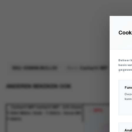
Cooki
Beheer h
basis va
SKU:
I036848.89.EJ.03
Merk:
Carhartt WIP
gegevens
ANDEREN BEKEKEN OOK
Fun
Deze
kunn
-
30%
Ana