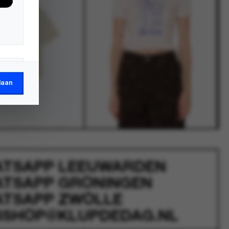
laan
ATSAPP
LEEUWARDEN
ATSAPP
GRONINGEN
ATSAPP
ZWOLLE
SHOP@KLUPDEDAG.NL