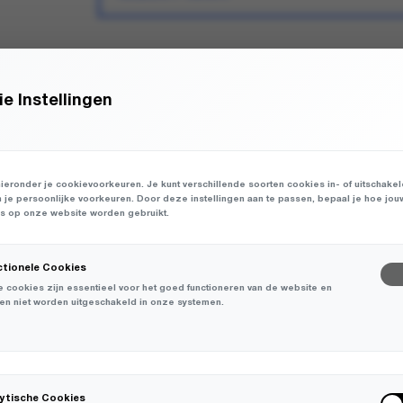
TOEVOEGEN AAN WINKEL
e Instellingen
ENKELE MATEN BEPERKT OP VOORRAAD
ieronder je cookievoorkeuren. Je kunt verschillende soorten cookies in- of uitschake
n je persoonlijke voorkeuren. Door deze instellingen aan te passen, bepaal je hoe jou
 op onze website worden gebruikt.
ctionele Cookies
 cookies zijn essentieel voor het goed functioneren van de website en
en niet worden uitgeschakeld in onze systemen.
-
50%
-
30%
lytische Cookies