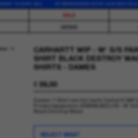
AF 75 EURO (NL) OP WERKDAGEN VOOR 16:00 BESTELD, 
SALE
HEREN
CARHARTT WIP - W' S/S PAI
SHIRT BLACK DESTROY WAS
SHIRTS - DAMES
€
59,00
Dames T-Shirt van het merk Carhartt WIP i
Productgegevens: I036848.89.EJ.03 - W' S/S
Black Destroy Wash