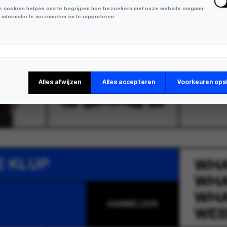
 cookies helpen ons te begrijpen hoe bezoekers met onze website omgaan
 informatie te verzamelen en te rapporteren.
keting Cookies
Alles afwijzen
Alles accepteren
Voorkeuren ops
 cookies worden gebruikt om bezoekers over verschillende websites te
en en informatie te verzamelen om relevante advertenties weer te geven.
E KLUP
WH
WH
WH
WEB