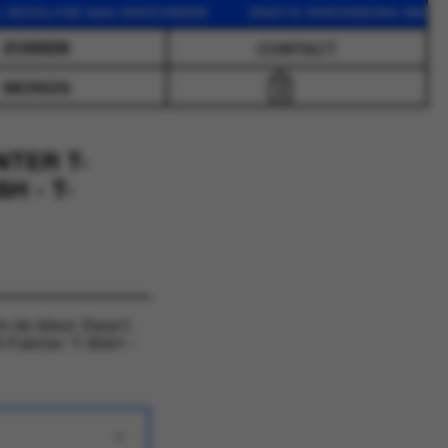
DEZELFDE DAG VERZONDEN GRATIS VERZENDING VANAF 75
CONTACT
MERKEN
0
NTER T-
H - T-
n de kleur Zwart.
 Painter T-Shirt -