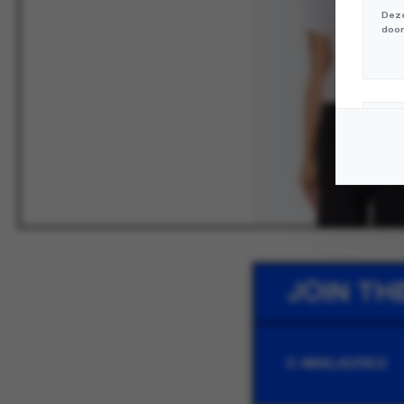
Deze
door
Mar
Deze
volg
JOIN TH